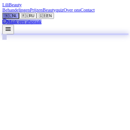
LiliBeauty
Behandelingen
Prijzen
Beautyquiz
Over ons
Contact
🇳🇱
NL
🇷🇺
RU
🇬🇧
EN
Maak een afspraak
Maandag
Gesloten
Dinsdag
10:00 – 20:00
Woensdag
10:00 – 20:00
Donderdag
14:00 – 20:00
Vrijdag
10:00 – 21:00
Zaterdag
10:00 – 20:00