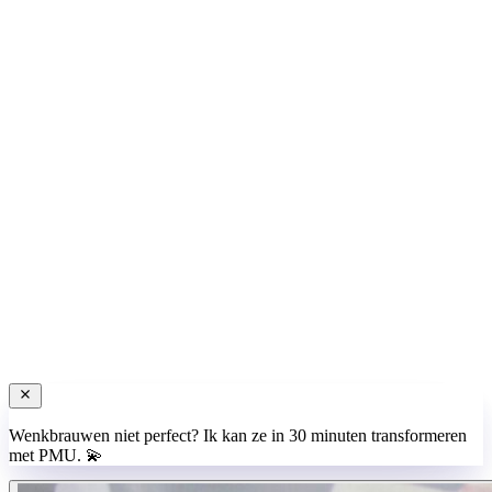
Zondag
10:00 – 20:00
Adres
Egholm 64, 2133 BC Hoofddorp
Bel
06 48093098
E-mail
info@lilibeauty.nl
Maak een afspraak
Bel
Wenkbrauwen niet perfect? Ik kan ze in 30 minuten transformeren
met PMU. 💫